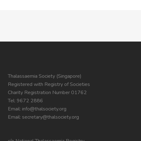
Thalassaemia Society (Singapore)
Registered with Registry of Societies
Charity Registration Number 01762
Tel: 9672 2886
Email:
info@thalsociety.org
Email:
secretary@thalsociety.org