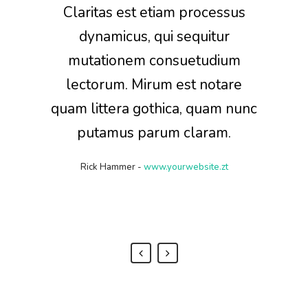
Claritas est etiam processus
Lorem ipsum dolor sit amet,
feugiat delicata liberavisse id
dynamicus, qui sequitur
mutationem consuetudium
cum, no quo maiorum
intellegebat, liber regione eu
lectorum. Mirum est notare
quam littera gothica, quam nunc
sit. Mea cu case ludus integre,
vide viderer eleifend ex mea.
putamus parum claram.
His ay diceret, cum et atqui
Rick Hammer
-
www.yourwebsite.zt
placerat.
Alan Snow
-
www.yourwebsite.zt